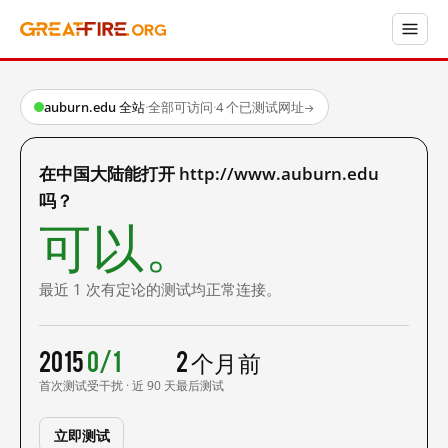
auburn.edu 全站
·
全部可访问
·
4 个已测试网址
→
在中国大陆能打开 http://www.auburn.edu
吗？
可以。
最近 1 次有定论的测试均正常连接。
2015
0/1
2 个月前
首次测试
受干扰 · 近 90 天
最后测试
立即测试