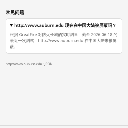
常见问题
http://www.auburn.edu 现在在中国大陆被屏蔽吗？
根据 GreatFire 对防火长城的实时测量，截至 2026-06-18 的
最近一次测试，http://www.auburn.edu 在中国大陆未被屏
蔽。
http://www.auburn.edu ·
JSON