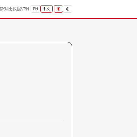
势
对比
数据
VPN
EN
中文