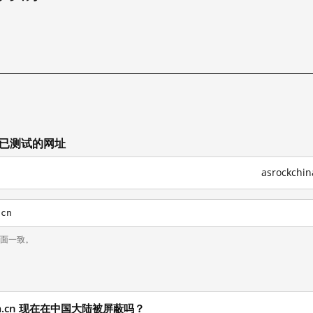
试
其他已测试的网址
asrockch
.cn
页面一致。
na.com.cn 现在在中国大陆被屏蔽吗？