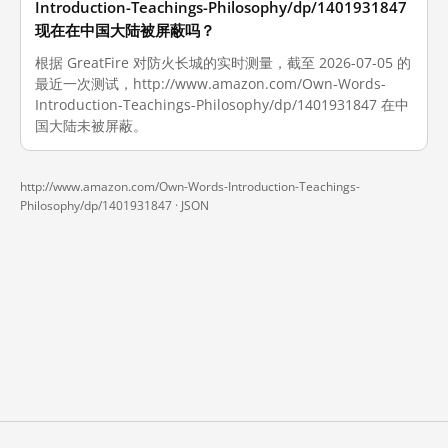
Introduction-Teachings-Philosophy/dp/1401931847
现在在中国大陆被屏蔽吗？
根据 GreatFire 对防火长城的实时测量，截至 2026-07-05 的
最近一次测试，http://www.amazon.com/Own-Words-
Introduction-Teachings-Philosophy/dp/1401931847 在中
国大陆未被屏蔽。
http://www.amazon.com/Own-Words-Introduction-Teachings-
Philosophy/dp/1401931847 ·
JSON