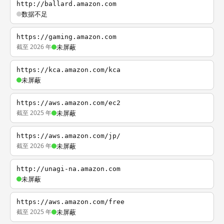
http://ballard.amazon.com
数据不足
https://gaming.amazon.com
截至 2026 年
未屏蔽
https://kca.amazon.com/kca
未屏蔽
https://aws.amazon.com/ec2
截至 2025 年
未屏蔽
https://aws.amazon.com/jp/
截至 2026 年
未屏蔽
http://unagi-na.amazon.com
未屏蔽
https://aws.amazon.com/free
截至 2025 年
未屏蔽