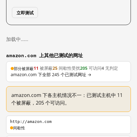
立即测试
加载中……
amazon.com 上其他已测试的网址
11
被屏蔽
25
间歇性受扰
205
可访问
4
无判定
部分被屏蔽
amazon.com 下全部 245 个已测试网址 →
amazon.com 下各主机情况不一：已测试主机中 11
个被屏蔽，205 个可访问。
http://amazon.com
间歇性