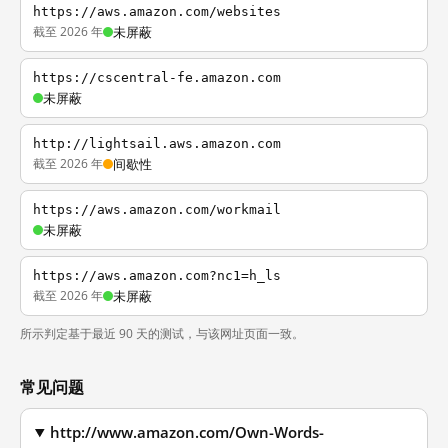
https://aws.amazon.com/websites
截至 2026 年
未屏蔽
https://cscentral-fe.amazon.com
未屏蔽
http://lightsail.aws.amazon.com
截至 2026 年
间歇性
https://aws.amazon.com/workmail
未屏蔽
https://aws.amazon.com?nc1=h_ls
截至 2026 年
未屏蔽
所示判定基于最近 90 天的测试，与该网址页面一致。
常见问题
http://www.amazon.com/Own-Words-