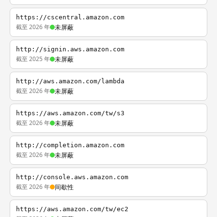
https://cscentral.amazon.com
截至 2026 年
未屏蔽
http://signin.aws.amazon.com
截至 2025 年
未屏蔽
http://aws.amazon.com/lambda
截至 2026 年
未屏蔽
https://aws.amazon.com/tw/s3
截至 2026 年
未屏蔽
http://completion.amazon.com
截至 2026 年
未屏蔽
http://console.aws.amazon.com
截至 2026 年
间歇性
https://aws.amazon.com/tw/ec2