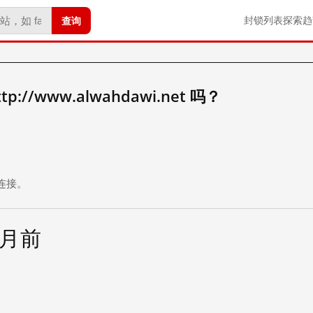
查询
封锁列表
探索
趋
//www.alwahdawi.net 吗？
。
连接。
个月前