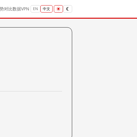
势
对比
数据
VPN
EN
中文