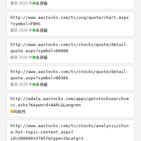
截至 2026 年
未屏蔽
http://www.aastocks.com/tc/usq/quote/chart.aspx
?symbol=FBHS
截至 2026 年
未屏蔽
http://www.aastocks.com/tc/stocks/quote/detail-
quote.aspx?symbol=00908
截至 2026 年
未屏蔽
http://www.aastocks.com/tc/stocks/quote/detail-
quote.aspx?symbol=00366
截至 2026 年
未屏蔽
http://wdata.aastocks.com/apps/getstocksearchcm
cc.ashx?Keyword=AAPL&Lang=en
间歇性
http://www.aastocks.com/tc/stocks/analysis/chin
a-hot-topic-content.aspx?
id=200000337857&type=2&catg=1