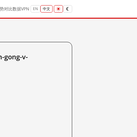
势
对比
数据
VPN
EN
中文
-gong-v-