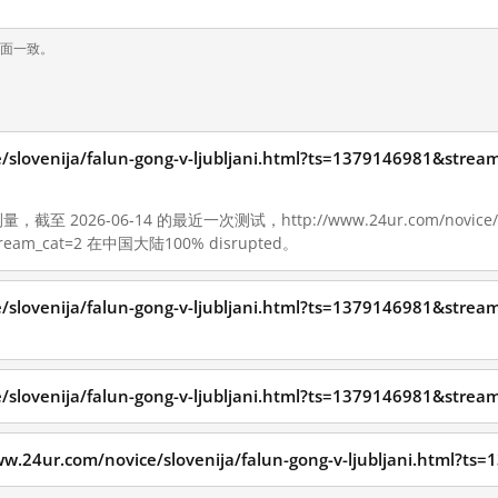
页面一致。
ce/slovenija/falun-gong-v-ljubljani.html?ts=137914698
至 2026-06-14 的最近一次测试，http://www.24ur.com/novice/slove
&stream_cat=2 在中国大陆100% disrupted。
ce/slovenija/falun-gong-v-ljubljani.html?ts=137914698
ce/slovenija/falun-gong-v-ljubljani.html?ts=137914698
r.com/novice/slovenija/falun-gong-v-ljubljani.html?ts