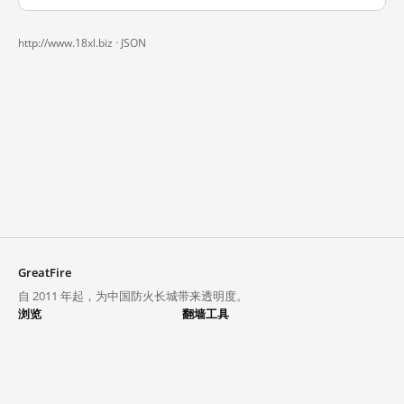
http://www.18xl.biz ·
JSON
GreatFire
自 2011 年起，为中国防火长城带来透明度。
浏览
翻墙工具
封锁列表
VPN 与代理
探索
翻墙中心
趋势
GreatFireVPN
热门网站在中国大陆的访问状况