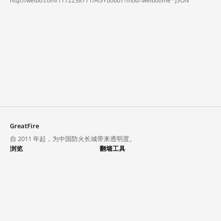
http://weibo.com/1772238771/AiSYu0buT?mod=weibotime ·
JSON
GreatFire
自 2011 年起，为中国防火长城带来透明度。
浏览
翻墙工具
封锁列表
VPN 与代理
探索
翻墙中心
趋势
GreatFireVPN
热门网站在中国大陆的访问状况
数据与 API
常见问题