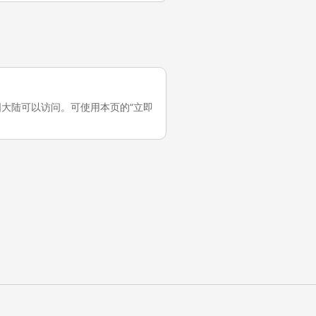
，它在中国大陆可以访问。可使用本页的“立即