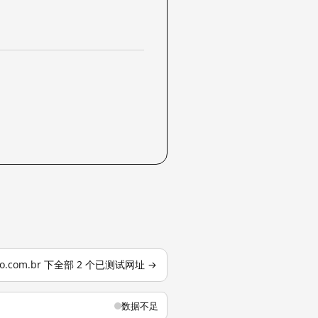
vo.com.br 下全部 2 个已测试网址 →
数据不足