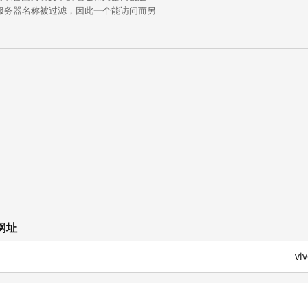
中的服务器名称被过滤，因此一个能访问而另
网址
vi