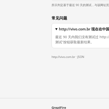
所示判定基于最近 90 天的测试，与该网址
常见问题
http://vivo.com.br 现
最近 90 天内我们没有测试过 http
测试”按钮获取最新结果。
http://vivo.com.br ·
JSON
GreatFire