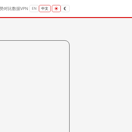
势
对比
数据
VPN
EN
中文