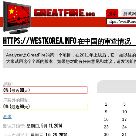
Jum
搜索
测试网
https://westKorea.info 在中国的审查情况
Analyzer是GreatFire的第一个项目，在2011年上线后，它
大家试用这个全新的版本！如果您对此有任何意见和建议，请发送邮
屏蔽:
0% (最近90天)
屏蔽外的限制:
2
3
0% (最近90天)
9
10
测试
16
17
测试开始于:
星期日, 5月 11, 2014
23
24
上一次测试于:
星期三, 1月 28, 2026
30
31