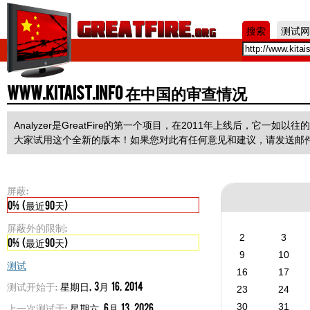
Jum
搜索
测试网
www.kitaist.info 在中国的审查情况
Analyzer是GreatFire的第一个项目，在2011年上线后，它
大家试用这个全新的版本！如果您对此有任何意见和建议，请发送邮
屏蔽:
0% (最近90天)
屏蔽外的限制:
2
3
0% (最近90天)
9
10
测试
16
17
测试开始于:
星期日, 3月 16, 2014
23
24
上一次测试于:
星期六, 6月 13, 2026
30
31