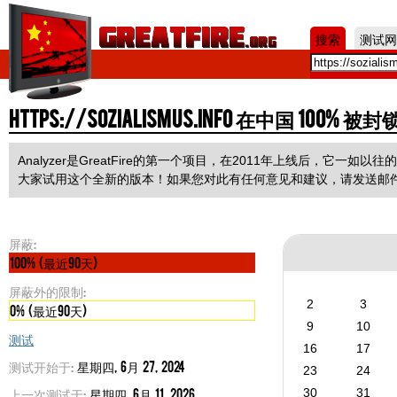
Jum
搜索
测试网
https://sozialismus.info 在中国 100% 被封
Analyzer是GreatFire的第一个项目，在2011年上线后，它
大家试用这个全新的版本！如果您对此有任何意见和建议，请发送邮
屏蔽:
100% (最近90天)
屏蔽外的限制:
2
3
0% (最近90天)
9
10
测试
16
17
测试开始于:
星期四, 6月 27, 2024
23
24
上一次测试于:
星期四, 6月 11, 2026
30
31