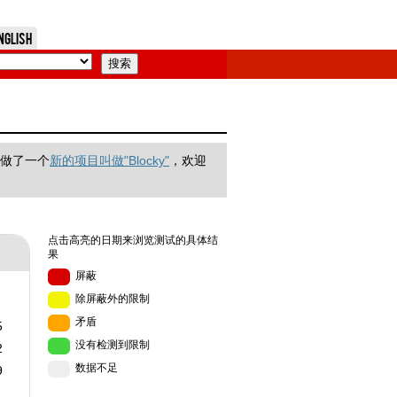
nglish
们做了一个
新的项目叫做"Blocky"
，欢迎
点击高亮的日期来浏览测试的具体结
果
屏蔽
除屏蔽外的限制
矛盾
5
没有检测到限制
2
数据不足
9