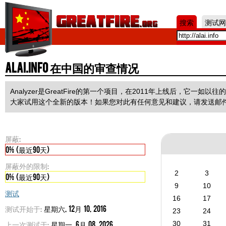
Jum
搜索
测试网
alai.info 在中国的审查情况
Analyzer是GreatFire的第一个项目，在2011年上线后，它
大家试用这个全新的版本！如果您对此有任何意见和建议，请发送邮
屏蔽:
0% (最近90天)
屏蔽外的限制:
2
3
0% (最近90天)
9
10
测试
16
17
测试开始于:
星期六, 12月 10, 2016
23
24
上一次测试于:
星期一, 6月 08, 2026
30
31