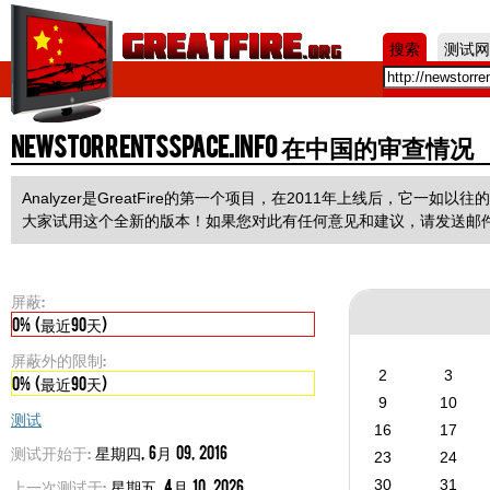
Jum
搜索
测试网
newstorrentsspace.info 在中国的审查情况
Analyzer是GreatFire的第一个项目，在2011年上线后，它
大家试用这个全新的版本！如果您对此有任何意见和建议，请发送邮
屏蔽:
0% (最近90天)
屏蔽外的限制:
2
3
0% (最近90天)
9
10
测试
16
17
测试开始于:
星期四, 6月 09, 2016
23
24
上一次测试于:
星期五, 4月 10, 2026
30
31