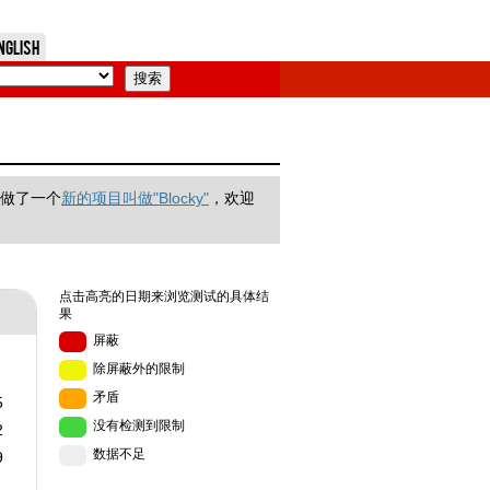
nglish
们做了一个
新的项目叫做"Blocky"
，欢迎
点击高亮的日期来浏览测试的具体结
果
屏蔽
除屏蔽外的限制
矛盾
5
没有检测到限制
2
数据不足
9