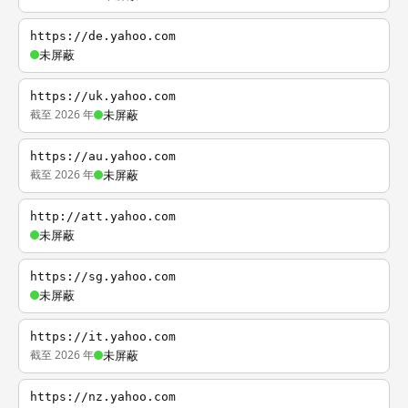
https://de.yahoo.com
未屏蔽
https://uk.yahoo.com
截至 2026 年
未屏蔽
https://au.yahoo.com
截至 2026 年
未屏蔽
http://att.yahoo.com
未屏蔽
https://sg.yahoo.com
未屏蔽
https://it.yahoo.com
截至 2026 年
未屏蔽
https://nz.yahoo.com