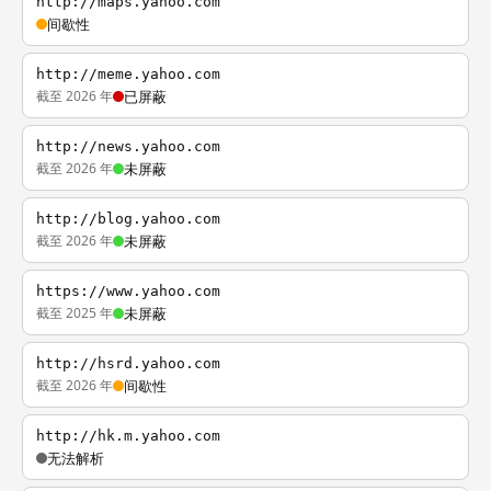
http://maps.yahoo.com
间歇性
http://meme.yahoo.com
截至 2026 年
已屏蔽
http://news.yahoo.com
截至 2026 年
未屏蔽
http://blog.yahoo.com
截至 2026 年
未屏蔽
https://www.yahoo.com
截至 2025 年
未屏蔽
http://hsrd.yahoo.com
截至 2026 年
间歇性
http://hk.m.yahoo.com
无法解析