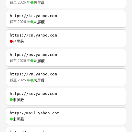
截至 2026 年
未屏蔽
https://kr.yahoo.com
截至 2026 年
未屏蔽
https://cn.yahoo.com
已屏蔽
https://es.yahoo.com
截至 2026 年
未屏蔽
https://vn.yahoo.com
截至 2025 年
未屏蔽
https://se.yahoo.com
未屏蔽
http://mail.yahoo.com
未屏蔽