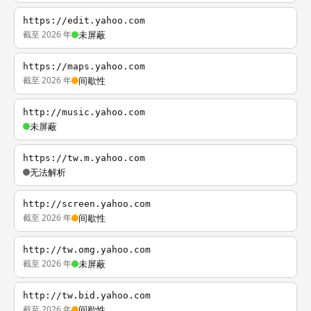
https://edit.yahoo.com
截至 2026 年
未屏蔽
https://maps.yahoo.com
截至 2026 年
间歇性
http://music.yahoo.com
未屏蔽
https://tw.m.yahoo.com
无法解析
http://screen.yahoo.com
截至 2026 年
间歇性
http://tw.omg.yahoo.com
截至 2026 年
未屏蔽
http://tw.bid.yahoo.com
截至 2026 年
间歇性