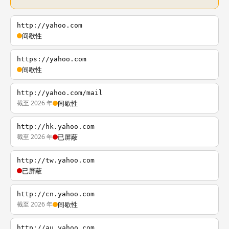
http://yahoo.com
间歇性
https://yahoo.com
间歇性
http://yahoo.com/mail
截至 2026 年
间歇性
http://hk.yahoo.com
截至 2026 年
已屏蔽
http://tw.yahoo.com
已屏蔽
http://cn.yahoo.com
截至 2026 年
间歇性
http://au.yahoo.com