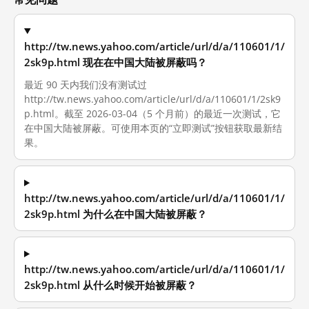
http://tw.news.yahoo.com/article/url/d/a/110601/1/
2sk9p.html 现在在中国大陆被屏蔽吗？
最近 90 天内我们没有测试过
http://tw.news.yahoo.com/article/url/d/a/110601/1/2sk9
p.html。截至 2026-03-04（5 个月前）的最近一次测试，它
在中国大陆被屏蔽。可使用本页的“立即测试”按钮获取最新结
果。
http://tw.news.yahoo.com/article/url/d/a/110601/1/
2sk9p.html 为什么在中国大陆被屏蔽？
http://tw.news.yahoo.com/article/url/d/a/110601/1/
2sk9p.html 从什么时候开始被屏蔽？