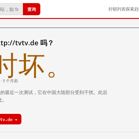
查询
封锁列表
探索
趋
//tvtv.de 吗？
时坏。
 · 5 个月前
 个月前）的最近一次测试，它在中国大陆部分受到干扰。此后
化。
tv.de →