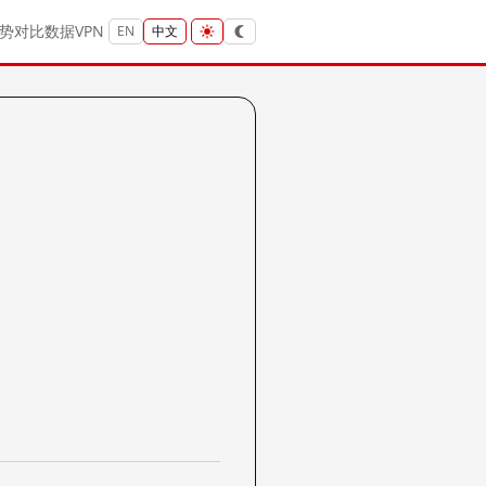
势
对比
数据
VPN
EN
中文