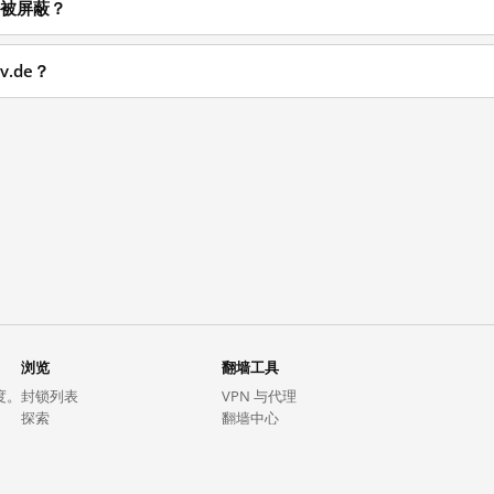
开始被屏蔽？
v.de？
浏览
翻墙工具
度。
封锁列表
VPN 与代理
探索
翻墙中心
趋势
GreatFireVPN
热门网站在中国大陆的访问状况
数据与 API