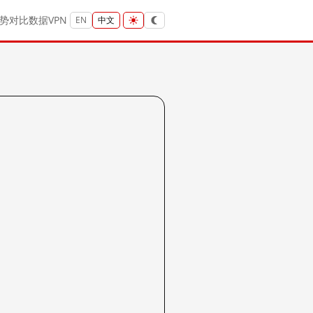
势
对比
数据
VPN
EN
中文