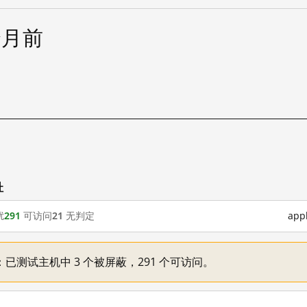
个月前
址
扰
291
可访问
21
无判定
ap
一：已测试主机中 3 个被屏蔽，291 个可访问。