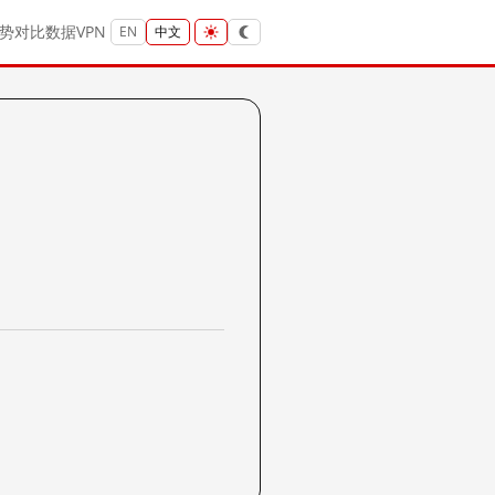
势
对比
数据
VPN
EN
中文