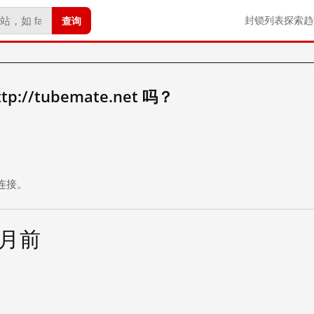
查询
封锁列表
探索
趋
://tubemate.net 吗？
。
连接。
个月前
试