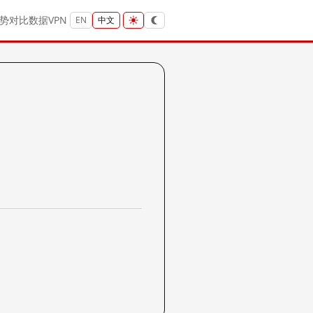
势
对比
数据
VPN
EN
中文