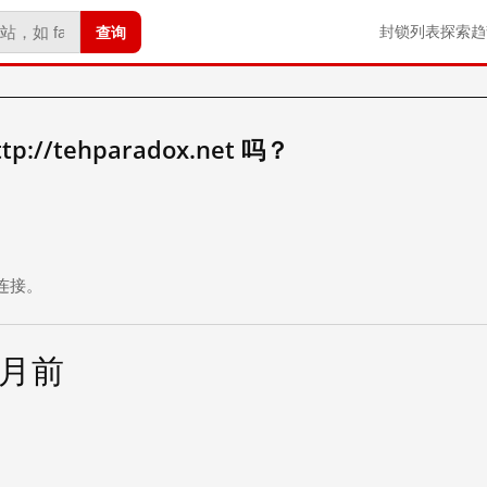
查询
封锁列表
探索
趋
//tehparadox.net 吗？
。
连接。
个月前