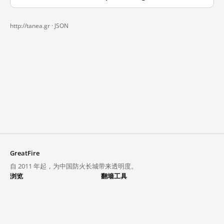
http://tanea.gr ·
JSON
GreatFire
自 2011 年起，为中国防火长城带来透明度。
浏览
翻墙工具
封锁列表
VPN 与代理
探索
翻墙中心
趋势
GreatFireVPN
热门网站在中国大陆的访问状况