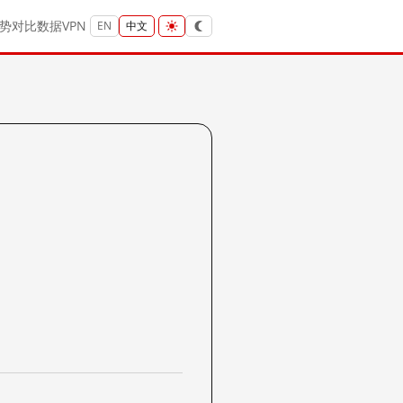
势
对比
数据
VPN
EN
中文