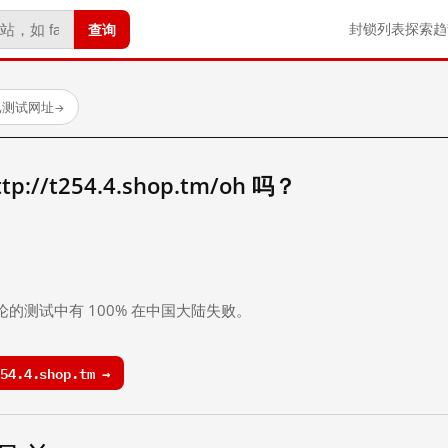
查询
封锁列表
探索
趋
个已测试网址
→
//t254.4.shop.tm/oh 吗？
。
论的测试中有 100% 在中国大陆失败。
4.4.shop.tm →