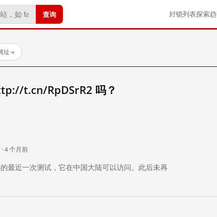
查询
封锁列表
探索
趋
试网址
→
//t.cn/RpDSrR2 吗？
。
 · 4 个月前
 个月前）的最近一次测试，它在中国大陆可以访问。此后未再