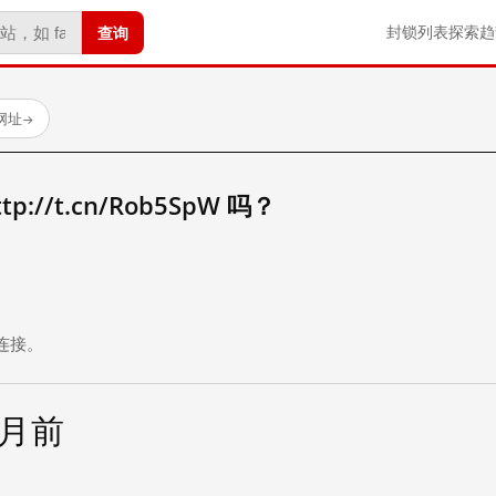
查询
封锁列表
探索
趋
试网址
→
://t.cn/Rob5SpW 吗？
。
连接。
个月前