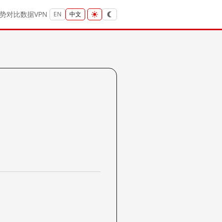
势
对比
数据
VPN
EN
中文