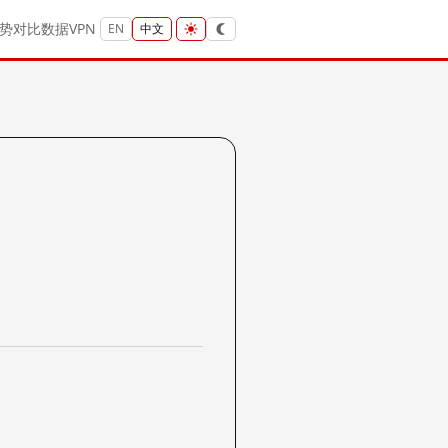
势
对比
数据
VPN
EN
中文