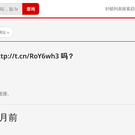
查询
封锁列表
探索
趋
试网址
→
//t.cn/RoY6wh3 吗？
。
连接。
个月前