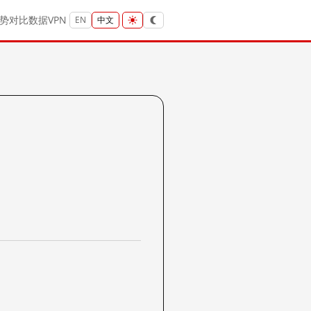
势
对比
数据
VPN
EN
中文