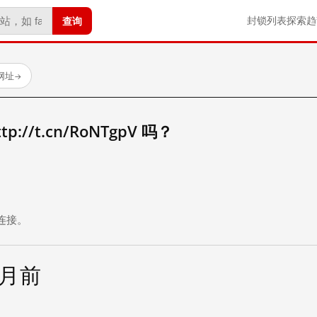
查询
封锁列表
探索
趋
试网址
→
//t.cn/RoNTgpV 吗？
。
连接。
个月前