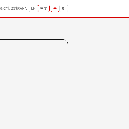
势
对比
数据
VPN
EN
中文