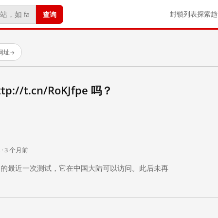
查询
封锁列表
探索
趋
试网址
→
//t.cn/RoKJfpe 吗？
。
 · 3 个月前
 个月前）的最近一次测试，它在中国大陆可以访问。此后未再