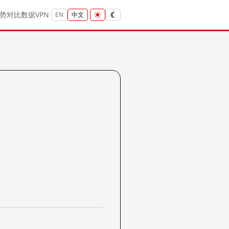
势
对比
数据
VPN
EN
中文