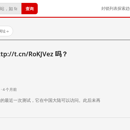
查询
封锁列表
探索
趋
试网址
→
//t.cn/RoKJVez 吗？
。
 · 4 个月前
 个月前）的最近一次测试，它在中国大陆可以访问。此后未再