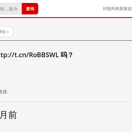
查询
封锁列表
探索
趋
试网址
→
://t.cn/RoBBSWL 吗？
。
连接。
个月前