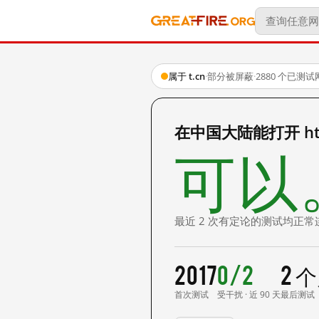
属于 t.cn
·
部分被屏蔽
·
2880 个已测
在中国大陆能打开 http
可以
最近 2 次有定论的测试均正常
2017
0/2
2 
首次测试
受干扰 · 近 90 天
最后测试