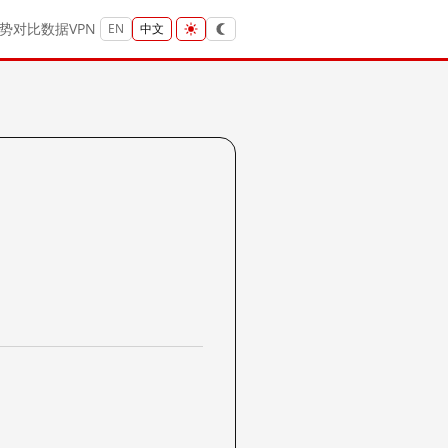
势
对比
数据
VPN
EN
中文