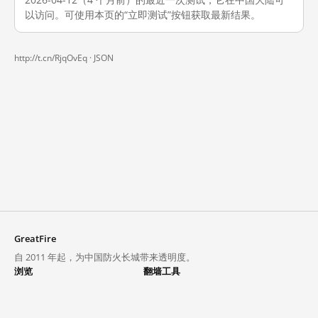
以访问。可使用本页的“立即测试”按钮获取最新结果。
http://t.cn/RjqOvEq ·
JSON
GreatFire
自 2011 年起，为中国防火长城带来透明度。
浏览
翻墙工具
封锁列表
VPN 与代理
探索
翻墙中心