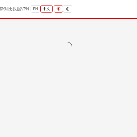
势
对比
数据
VPN
EN
中文