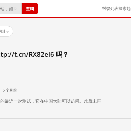
查询
封锁列表
探索
趋
试网址
→
//t.cn/RX82eI6 吗？
。
 · 5 个月前
 个月前）的最近一次测试，它在中国大陆可以访问。此后未再