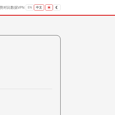
势
对比
数据
VPN
EN
中文