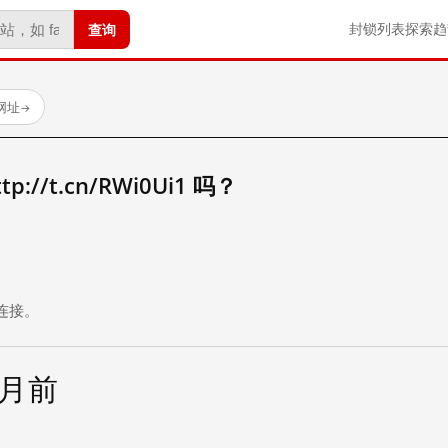
查询
封锁列表
探索
趋
试网址
→
//t.cn/RWi0Ui1 吗？
。
连接。
个月前