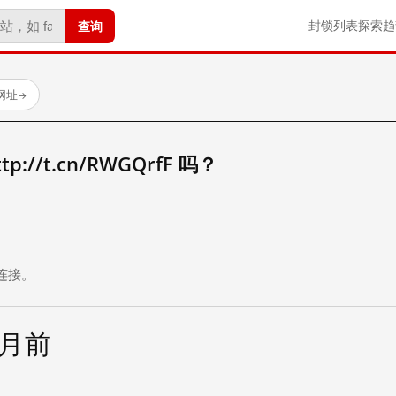
查询
封锁列表
探索
趋
试网址
→
//t.cn/RWGQrfF 吗？
。
连接。
个月前