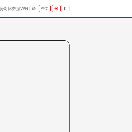
势
对比
数据
VPN
EN
中文