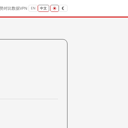
势
对比
数据
VPN
EN
中文