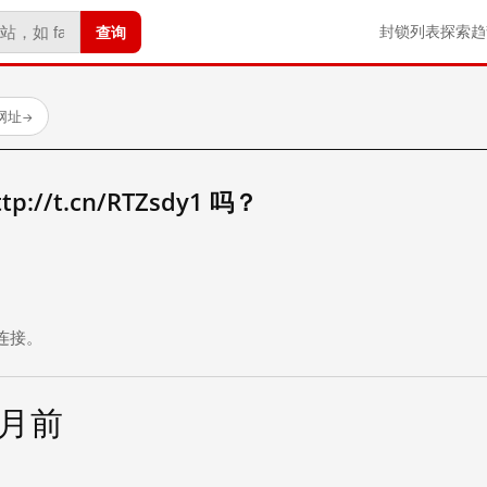
查询
封锁列表
探索
趋
试网址
→
//t.cn/RTZsdy1 吗？
。
连接。
个月前