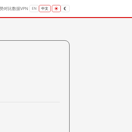
势
对比
数据
VPN
EN
中文