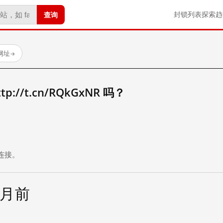
查询
封锁列表
探索
趋
试网址
→
://t.cn/RQkGxNR 吗？
。
连接。
个月前