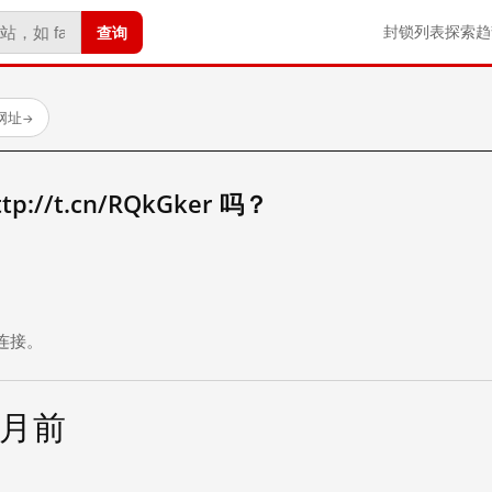
查询
封锁列表
探索
趋
试网址
→
//t.cn/RQkGker 吗？
。
连接。
个月前