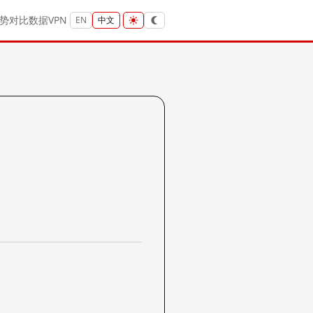
势
对比
数据
VPN
EN
中文