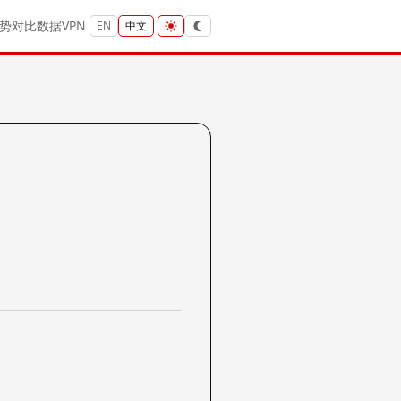
势
对比
数据
VPN
EN
中文