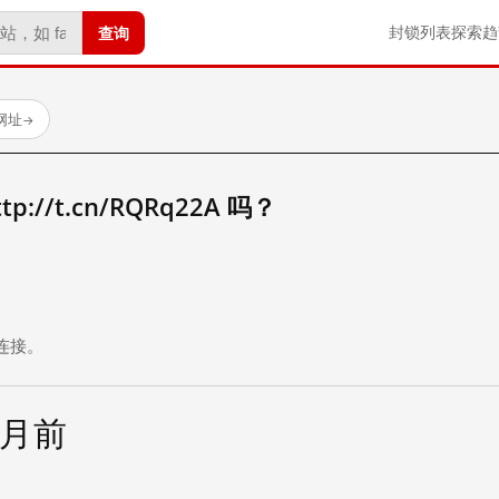
查询
封锁列表
探索
趋
试网址
→
://t.cn/RQRq22A 吗？
。
连接。
个月前