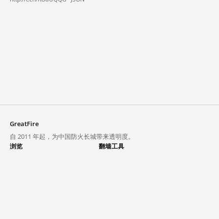
GreatFire
自 2011 年起，为中国防火长城带来透明度。
浏览
翻墙工具
封锁列表
VPN 与代理
探索
翻墙中心
趋势
GreatFireVPN
热门网站在中国大陆的访问状况
数据与 API
常见问题