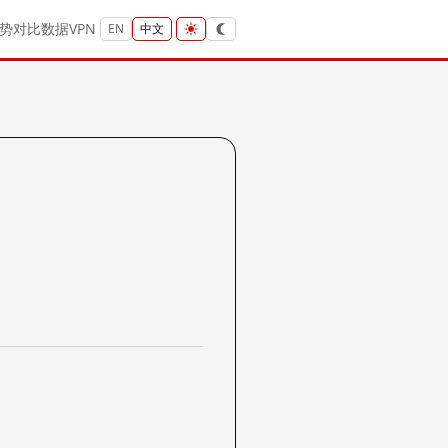
势
对比
数据
VPN
EN
中文