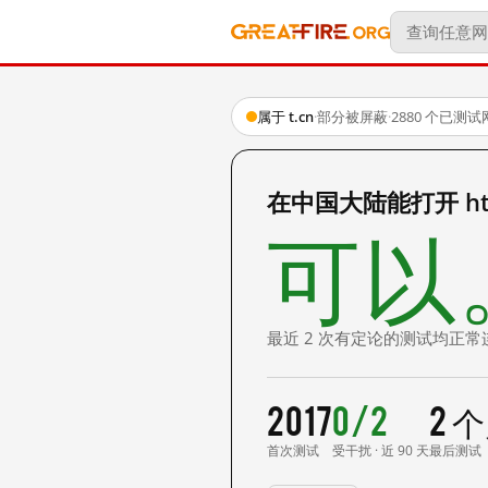
属于 t.cn
·
部分被屏蔽
·
2880 个已测
在中国大陆能打开 http
可以
最近 2 次有定论的测试均正常
2017
0/2
2 
首次测试
受干扰 · 近 90 天
最后测试