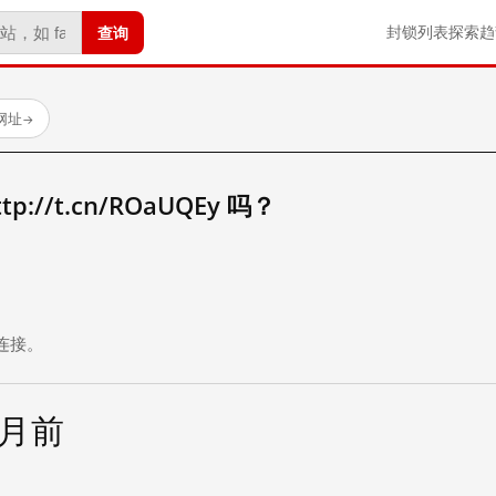
查询
封锁列表
探索
趋
试网址
→
://t.cn/ROaUQEy 吗？
。
连接。
个月前