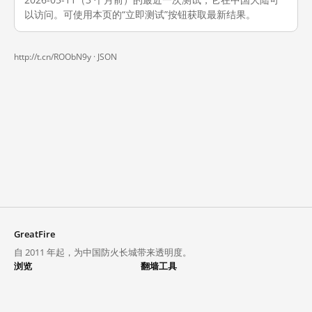
以访问。可使用本页的“立即测试”按钮获取最新结果。
http://t.cn/ROObN9y ·
JSON
GreatFire
自 2011 年起，为中国防火长城带来透明度。
浏览
翻墙工具
封锁列表
VPN 与代理
探索
翻墙中心