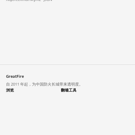
GreatFire
自 2011 年起，为中国防火长城带来透明度。
浏览
翻墙工具
封锁列表
VPN 与代理
探索
翻墙中心
趋势
GreatFireVPN
热门网站在中国大陆的访问状况
数据与 API
常见问题