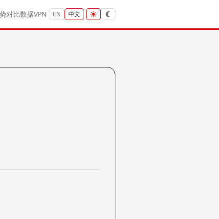
势
对比
数据
VPN
EN
中文