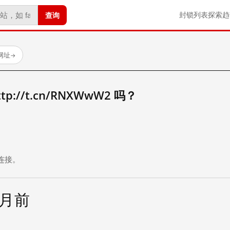
查询
封锁列表
探索
趋
试网址
→
://t.cn/RNXWwW2 吗？
。
连接。
个月前