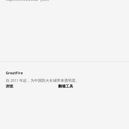
GreatFire
自 2011 年起，为中国防火长城带来透明度。
浏览
翻墙工具
封锁列表
VPN 与代理
探索
翻墙中心
趋势
GreatFireVPN
热门网站在中国大陆的访问状况
数据与 API
常见问题