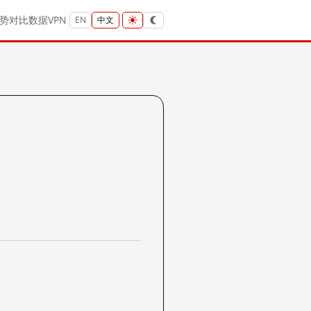
势
对比
数据
VPN
EN
中文