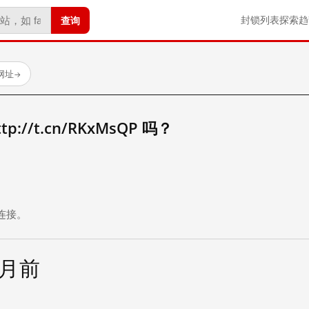
查询
封锁列表
探索
趋
试网址
→
://t.cn/RKxMsQP 吗？
。
连接。
个月前