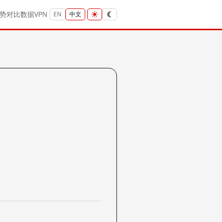
势
对比
数据
VPN
EN
中文