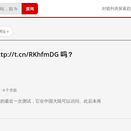
查询
封锁列表
探索
趋
试网址
→
://t.cn/RKhfmDG 吗？
。
 · 4 个月前
 个月前）的最近一次测试，它在中国大陆可以访问。此后未再