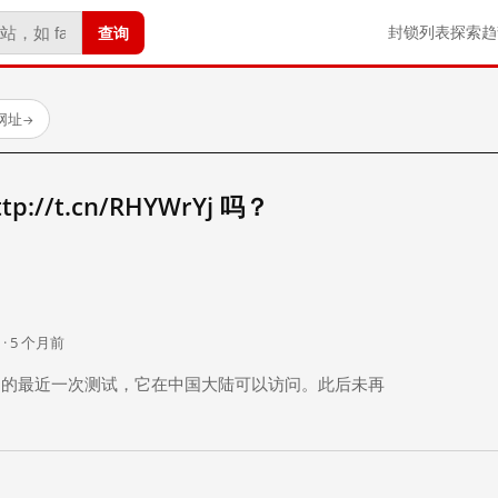
查询
封锁列表
探索
趋
试网址
→
//t.cn/RHYWrYj 吗？
。
 · 5 个月前
 个月前）的最近一次测试，它在中国大陆可以访问。此后未再