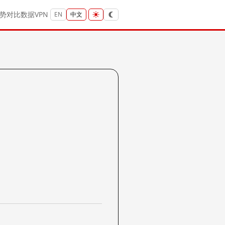
势
对比
数据
VPN
EN
中文