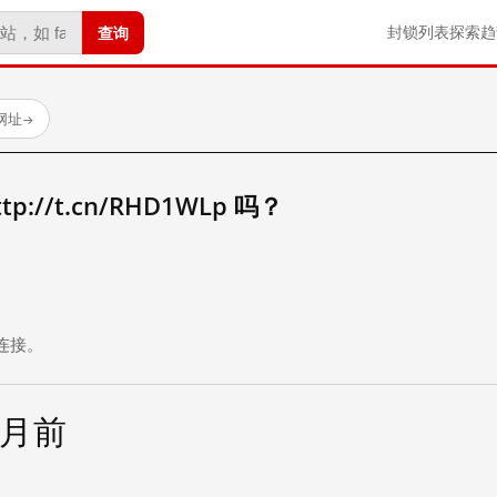
查询
封锁列表
探索
趋
试网址
→
://t.cn/RHD1WLp 吗？
。
连接。
个月前