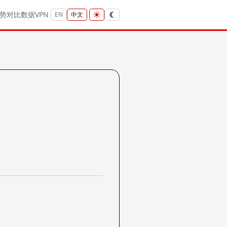
势
对比
数据
VPN
EN
中文