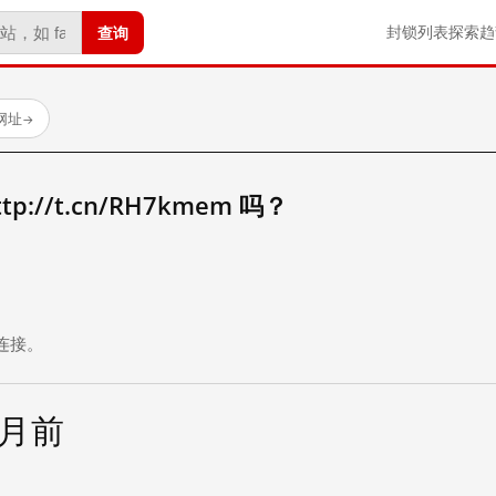
查询
封锁列表
探索
趋
试网址
→
://t.cn/RH7kmem 吗？
。
连接。
个月前