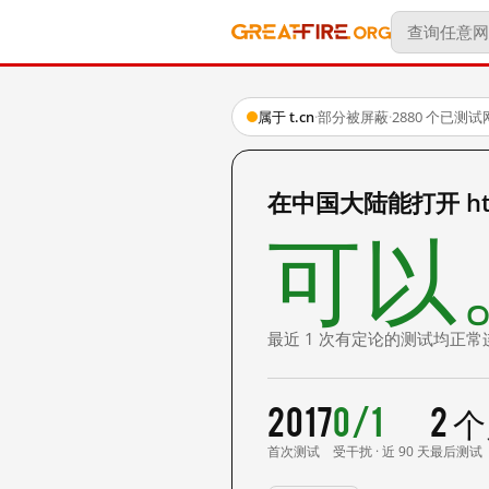
属于 t.cn
·
部分被屏蔽
·
2880 个已测
在中国大陆能打开 http
可以
最近 1 次有定论的测试均正常
2017
0/1
2 
首次测试
受干扰 · 近 90 天
最后测试