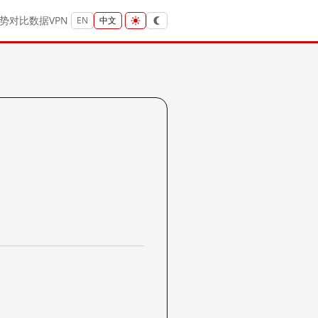
势
对比
数据
VPN
EN
中文