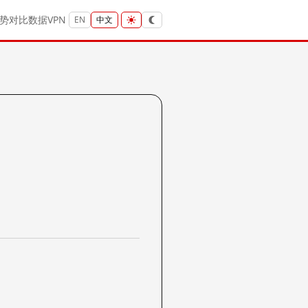
势
对比
数据
VPN
EN
中文