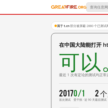
属于 t.cn
·
部分被屏蔽
·
2880 个已测
在中国大陆能打开 http
可以
最近 1 次有定论的测试均正常
2017
0/1
2 
首次测试
受干扰 · 近 90 天
最后测试