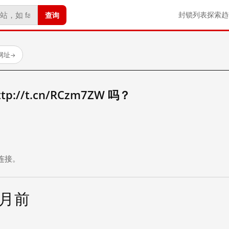
查询
封锁列表
探索
趋
试网址
→
://t.cn/RCzm7ZW 吗？
。
连接。
个月前